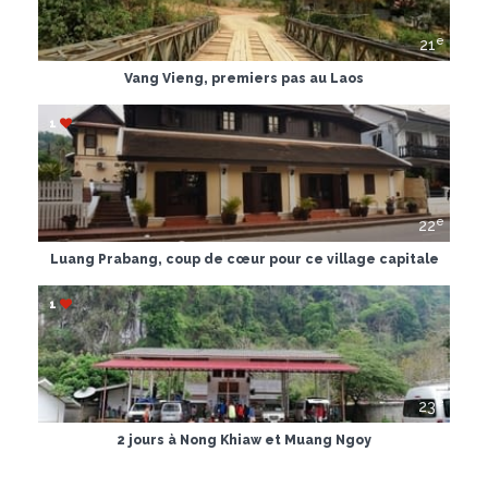
e
21
Vang Vieng, premiers pas au Laos
1
e
22
Luang Prabang, coup de cœur pour ce village capitale
1
e
23
2 jours à Nong Khiaw et Muang Ngoy