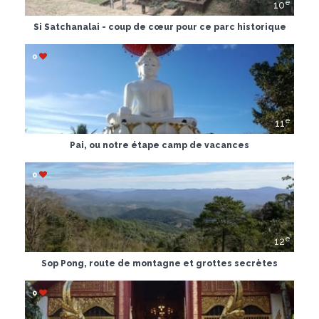
e
10
Si Satchanalai - coup de cœur pour ce parc historique
0
e
11
Pai, ou notre étape camp de vacances
0
e
12
Sop Pong, route de montagne et grottes secrètes
0