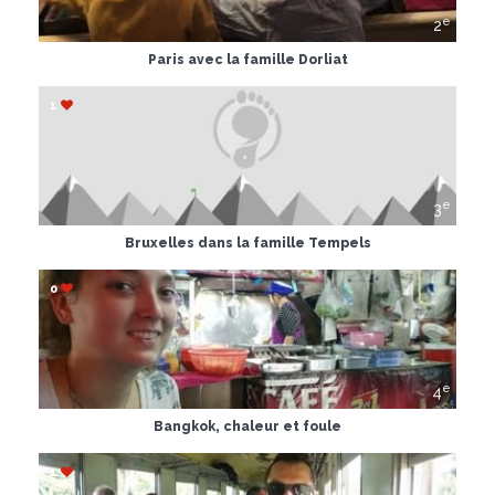
e
2
Paris avec la famille Dorliat
1
e
3
Bruxelles dans la famille Tempels
0
e
4
Bangkok, chaleur et foule
1