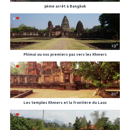
3ème arrêt à Bangkok
1
e
19
Phimai ou nos premiers pas vers les Khmers
1
e
20
Les temples Khmers et la frontière du Laos
1