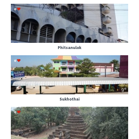
0
e
8
Phitsanulok
0
e
9
Sukhothai
0