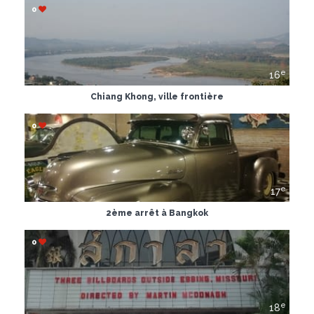
0
e
16
Chiang Khong, ville frontière
0
e
17
2ème arrêt à Bangkok
0
e
18