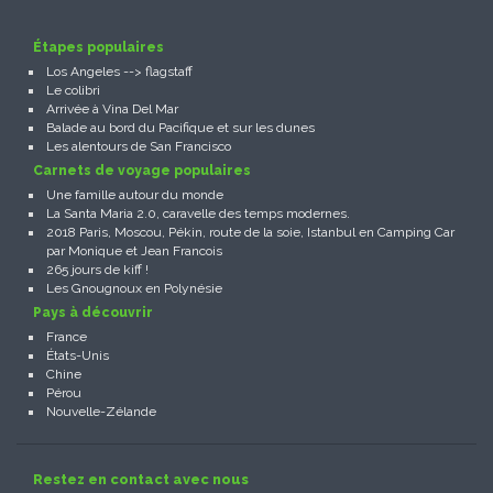
Étapes populaires
Los Angeles --> flagstaff
Le colibri
Arrivée à Vina Del Mar
Balade au bord du Pacifique et sur les dunes
Les alentours de San Francisco
Carnets de voyage populaires
Une famille autour du monde
La Santa Maria 2.0, caravelle des temps modernes.
2018 Paris, Moscou, Pékin, route de la soie, Istanbul en Camping Car
par Monique et Jean Francois
265 jours de kiff !
Les Gnougnoux en Polynésie
Pays à découvrir
France
États-Unis
Chine
Pérou
Nouvelle-Zélande
Restez en contact avec nous