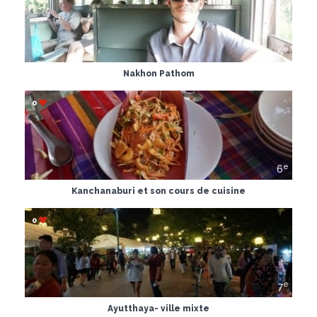
e
5
Nakhon Pathom
0
e
6
Kanchanaburi et son cours de cuisine
0
e
7
Ayutthaya- ville mixte