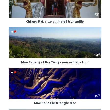
e
13
Chiang Rai, ville calme et tranquille
0
e
14
Mae Salong et Doi Tung - merveilleux tour
0
e
15
Mae Saï et le triangle d'or