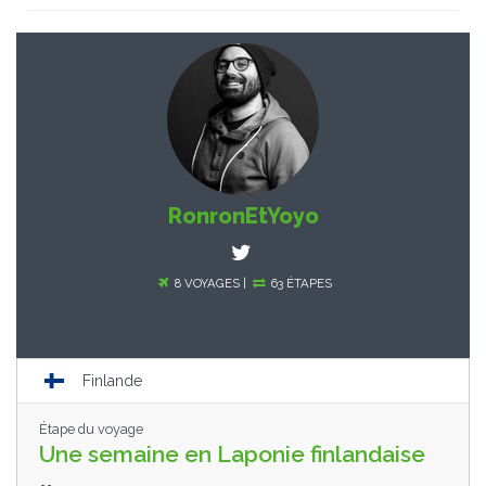
RonronEtYoyo
8 VOYAGES |
63 ÉTAPES
Finlande
Étape du voyage
Une semaine en Laponie finlandaise