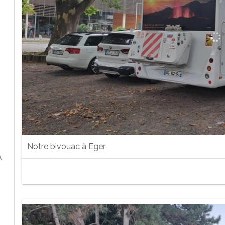
Notre bivouac à Eger
A