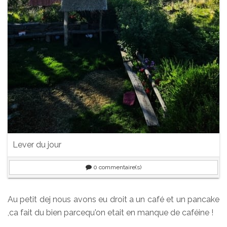
Lever du jour
0
commentaire(s)
Au petit dej nous avons eu droit a un café et un pancake
,ca fait du bien parcequ'on etait en manque de caféine !