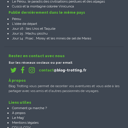
Le Pérou, le paradis des civilisations perdues et des alpagas
Cusco et la montagne colorée Vinicunca
Publié dernièrement dans le même pays
Pérou
L'idée de départ
Jour 16 : îles Uros et Taquile
Jour 15 : Machu picchu
Jour 14 : Pisac , Moray et les mines de sel de Maras
Restez en contact avec nous
Sur les réseaux sociaux ou par email
contact
@blog-trotting.fr
À propos
Blog Trotting vous permet de raconter vos aventures et vous aide à les
partager avec vos amis et d'autres passionnés de voyages.
Liens utiles
Comment ça marche ?
À propos
Le Mag'
Mentions légales
CGU
&
CGV