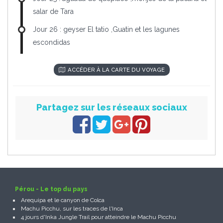
salar de Tara
Jour 26 : geyser El tatio ,Guatin et les lagunes
escondidas
ACCÉDER À LA CARTE DU VOYAGE
Partagez sur les réseaux sociaux
Pérou - Le top du pays
Arequipa et le canyon de Colca
Machu Picchu, sur les traces de l'Inca
4 jours d'Inka Jungle Trail pour atteindre le Machu Picchu