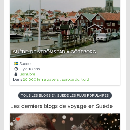
SUÈDE: DE STRÖMSTAD À GÖTEBORG
Suède
il y a
10 ans
leshubre
Dans
20'000 km à travers l'Europe du Nord
TOUS LES BLOGS EN SUÈDE LES PLUS POPULAIRES
Les derniers blogs de voyage en Suède
1