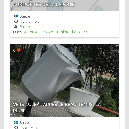
AUX PORTES DE LA LAPONIE
Suède
il y a
1 mois
Samson
Dans
Retrouver le Nord : lumières baltiques
0
VERS LULEÅ… APRÈS LE BEAU TEMPS, LA
PLUIE…
Suède
il y a
1 mois