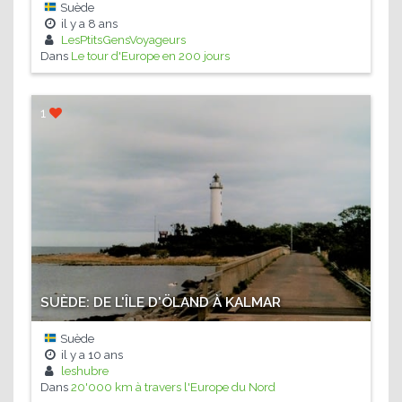
Suède
il y a
8 ans
LesPtitsGensVoyageurs
Dans
Le tour d'Europe en 200 jours
1
SUÈDE: DE L'ÎLE D'ÖLAND À KALMAR
Suède
il y a
10 ans
leshubre
Dans
20'000 km à travers l'Europe du Nord