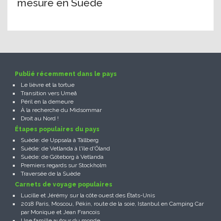
mesure en Suède
Publié récemment dans le pays
Le lièvre et la tortue
Transition vers Umeå
Péril en la demeure
À la recherche du Midsommar
Droit au Nord !
Étapes populaires du pays
Suède: de Uppsala à Tällberg
Suède: de Vetlanda à l'île d'Öland
Suède: de Göteborg à Vetlanda
Premiers regards sur Stockholm
Traversée de la Suède
Carnets de voyage populaires
Lucille et Jérémy sur la côte ouest des États-Unis
2018 Paris, Moscou, Pékin, route de la soie, Istanbul en Camping Car
par Monique et Jean Francois
Une famille autour du monde