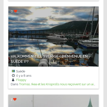
0
VALKOMMEN TILL SVERIGE ( BIENVENUE EN
SUÈDE )??
Suède
il y a
8 ans
Floppy
Dans
Tromso, Ikea et les Krisprolls nous reçoivent sur un air d'ABBA
1