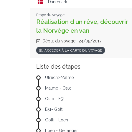
Danemark
Étape du voyage
Réalisation d un rêve, découvrir
la Norvège en van
Début du voyage : 24/05/2017
ACCÉDER À LA CARTE DU VOYAGE
Liste des étapes
Utrecht-Malmo
Malmo - Oslo
Oslo - E51
E51- Golti
Golti - Loen
Loen - Geiranger