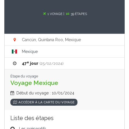
1 VOYAGE |
39 ÉTAPES
Cancún, Quintana Roo, Mexique
Mexique
e
47
jour
(25/02/2024)
Étape du voyage
Voyage Mexique
Début du voyage : 10/01/2024
ACCÉDER À LA CARTE DU VOYAGE
Liste des étapes
Les préparatifs