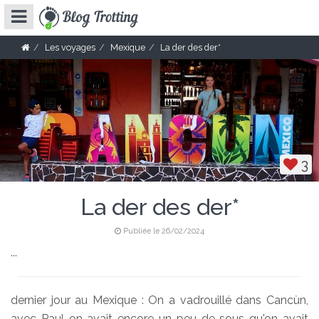
Les voyages
Mexique
La der des der*
3
La der des der*
Publiée le 26/02/2024
...
dernier jour au Mexique : On a vadrouillé dans Cancùn,
avec Paul on avait encore un peu de sous qu'on avait