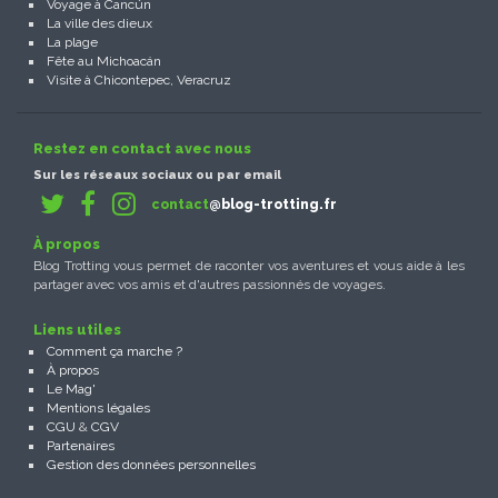
Voyage à Cancún
La ville des dieux
La plage
Fête au Michoacán
Visite à Chicontepec, Veracruz
Restez en contact avec nous
Sur les réseaux sociaux ou par email
contact
@blog-trotting.fr
À propos
Blog Trotting vous permet de raconter vos aventures et vous aide à les
partager avec vos amis et d'autres passionnés de voyages.
Liens utiles
Comment ça marche ?
À propos
Le Mag'
Mentions légales
CGU
&
CGV
Partenaires
Gestion des données personnelles