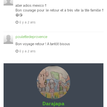
aller adios mexico !!
Bon courage pour le retour et à très vite la tite famille !!
😄😘
il y a
2 ans
poulettedeprovence
Bon voyage retour ! A tantôt bisous
il y a
2 ans
Darajapa