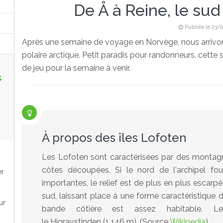
De Å à Reine, le sud
Publiée le 23/0
Après une semaine de voyage en Norvège, nous arrivons
polaire arctique. Petit paradis pour randonneurs, cette 
de jeu pour la semaine à venir.
s
À propos des îles Lofoten
Les Lofoten sont caractérisées par des montagn
côtes découpées. Si le nord de l'archipel fo
er
importantes, le relief est de plus en plus escarp
sud, laissant place à une forme caractéristique d
ur
bande côtière est assez habitable. Le
le Higravstinden (1 146 m). (Source
Wikipedia
)