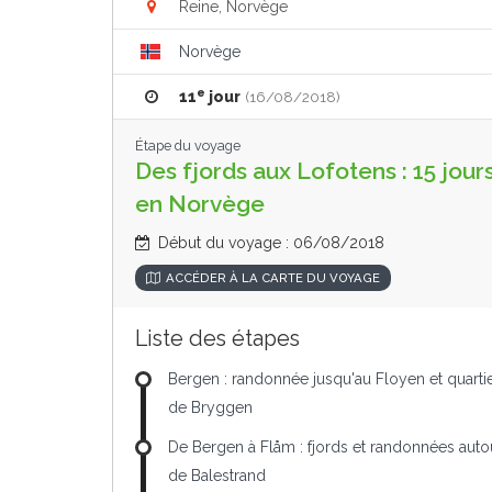
Reine, Norvège
Norvège
e
11
jour
(16/08/2018)
Étape du voyage
Des fjords aux Lofotens : 15 jour
en Norvège
Début du voyage : 06/08/2018
ACCÉDER À LA CARTE DU VOYAGE
Liste des étapes
Bergen : randonnée jusqu'au Floyen et quarti
de Bryggen
De Bergen à Flåm : fjords et randonnées auto
de Balestrand