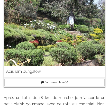
Adisham bungalow
0
commentaire(s)
Après un total de 18 km de marche, je m'accorde un
petit plaisir gourmand avec ce rotti au chocolat. Non,