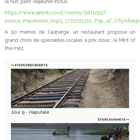
la nuit, petit-déjeuner inclus.
https://www.airbnb.co.nz/rooms/5611055?
source_impression_id=p3_1772721722_P3p_aC_CFpA6esp
A 50 mètres de l'auberge, un restaurant propose un
grand choix de spécialités locales à prix doux : le Mint of
the mist.
ÉTAPE PRÉCÉDENTE
Jour 9 - Haputale
ÉTAPE SUIVANTE