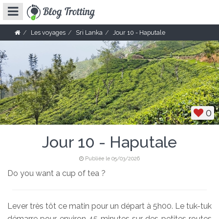
Les voyages
Sri Lanka
Jour 10 - Haputale
0
Jour 10 - Haputale
Publiée le 05/03/2026
Do you want a cup of tea ?
Lever très tôt ce matin pour un départ à 5h00. Le tuk-tuk
démarre pour environ 45 minutes sur des petites routes