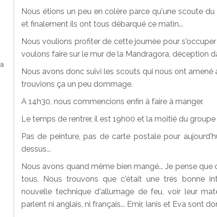
Nous étions un peu en colère parce qu'une scoute du
et finalement ils ont tous débarqué ce matin...
Nous voulions profiter de cette journée pour s'occuper
voulons faire sur le mur de la Mandragora, déception da
ra
Nous avons donc suivi les scouts qui nous ont amené a
trouvions ça un peu dommage.
A 14h30, nous commencions enfin à faire à manger.
Le temps de rentrer, il est 19h00 et la moitié du groupe 
Pas de peinture, pas de carte postale pour aujourd'
dessus...
Nous avons quand même bien mangé... Je pense que c
tous. Nous trouvons que c'était une très bonne int
nouvelle technique d'allumage de feu, voir leur maté
parlent ni anglais, ni français... Emir, Ianis et Eva sont d