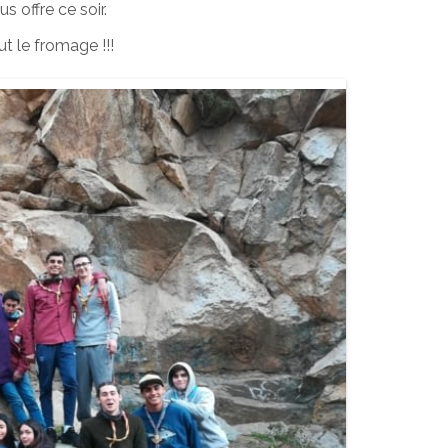
 offre ce soir.
t le fromage !!!