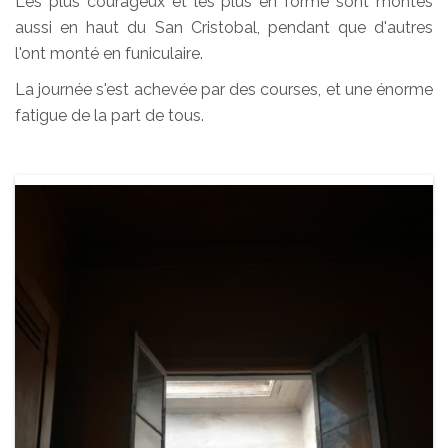
Les plus courageux et les plus en forme sont montés
aussi en haut du San Cristobal, pendant que d'autres
l'ont monté en funiculaire.
La journée s'est achevée par des courses, et une énorme
fatigue de la part de tous.