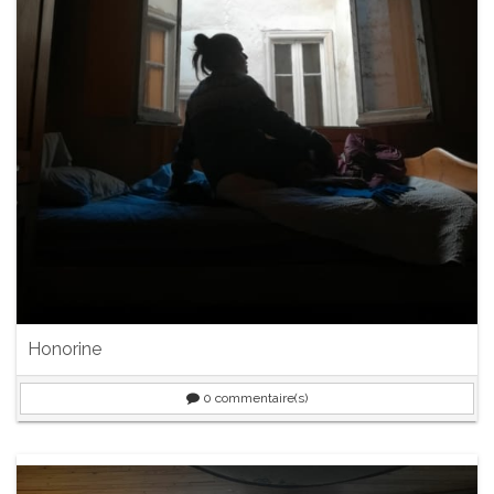
Honorine
0
commentaire(s)