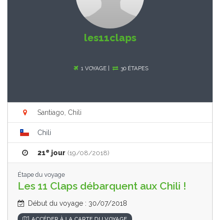
les11claps
1 VOYAGE |
30 ÉTAPES
Santiago, Chili
Chili
e
21
jour
(19/08/2018)
Étape du voyage
Les 11 Claps débarquent aux Chili !
Début du voyage : 30/07/2018
ACCÉDER À LA CARTE DU VOYAGE