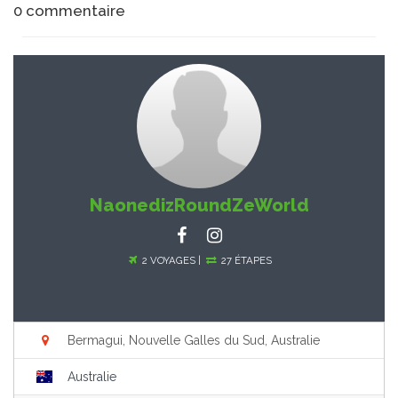
0
commentaire
NaonedizRoundZeWorld
2 VOYAGES |
27 ÉTAPES
Bermagui, Nouvelle Galles du Sud, Australie
Australie