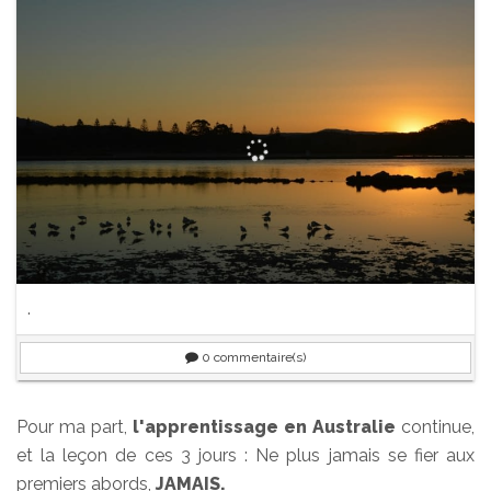
.
0
commentaire(s)
Pour ma part,
l'apprentissage en Australie
continue,
et la leçon de ces 3 jours : Ne plus jamais se fier aux
premiers abords,
JAMAIS.