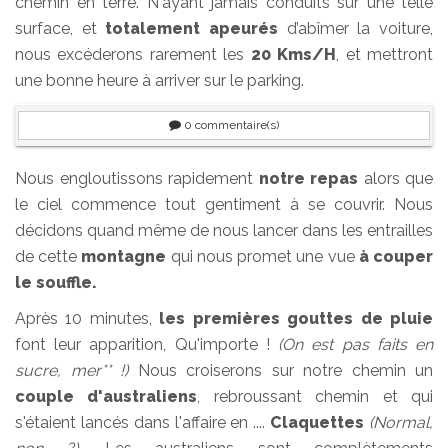
chemin en terre. N'ayant jamais conduits sur une telle
surface, et
totalement apeurés
d’abîmer la voiture,
nous excéderons rarement les
20 Kms/H
, et mettront
une bonne heure à arriver sur le parking.
0
commentaire(s)
Nous engloutissons rapidement
notre repas
alors que
le ciel commence tout gentiment à se couvrir. Nous
décidons quand même de nous lancer dans les entrailles
de cette
montagne
qui nous promet une vue
à couper
le souffle.
Après 10 minutes,
les premières gouttes de pluie
font leur apparition, Qu'importe !
(On est pas faits en
sucre, mer** !)
Nous croiserons sur notre chemin un
couple d'australiens
, rebroussant chemin et qui
s'étaient lancés dans l'affaire en ....
Claquettes
(Normal,