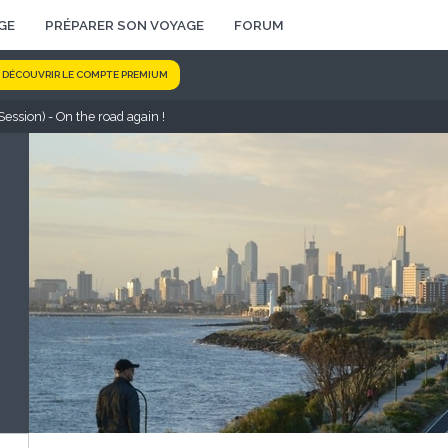
GE
PRÉPARER SON VOYAGE
FORUM
DÉCOUVRIR LE COMPTE PREMIUM
ession) - On the road again !