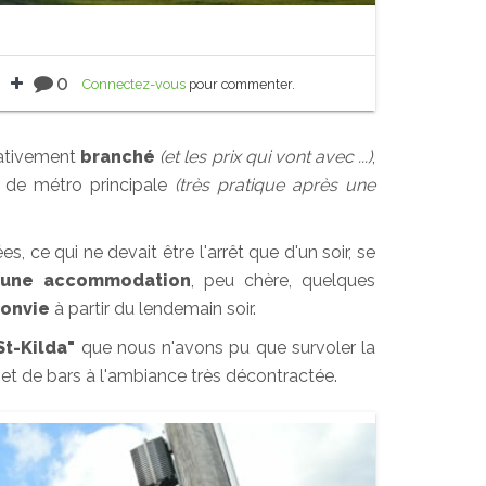
0
Connectez-vous
pour commenter.
lativement
branché
(et les prix qui vont avec ...)
,
 de métro principale
(très pratique après une
, ce qui ne devait être l'arrêt que d'un soir, se
s
une accommodation
, peu chère, quelques
convie
à partir du lendemain soir.
St-Kilda"
que nous n'avons pu que survoler la
 et de bars à l'ambiance très décontractée.