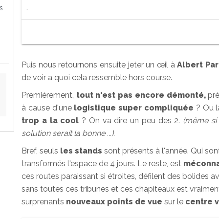
.
us
Puis nous retournons ensuite jeter un œil à
Albert Par
de voir a quoi cela ressemble hors course.
Premièrement,
tout n'est pas encore démonté,
pré
à cause d'une
logistique super compliquée
? Ou l
trop a la cool
? On va dire un peu des 2.
(même si 
solution serait la bonne ...).
Bref, seuls
les stands
sont présents à l'année. Qui son
transformés l'espace de 4 jours. Le reste, est
méconna
ces routes paraissant si étroites, défilent des bolides a
sans toutes ces tribunes et ces chapiteaux est vraime
surprenants
nouveaux points de vue
sur le
centre v