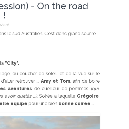
ssion) - On the road
 !
1/2016
ans le sud Australien. C'est donc grand sourire
 la
"City".
age, du coucher de soleil, et de la vue sur le
'aller retrouver ...
Amy et Tom
, afin de boire
es aventures
de cueilleur de pommes
(qui,
avoir quittés ...)
. Soirée a laquelle
Grégoire
,
elle équipe
pour une bien
bonne soirée
...