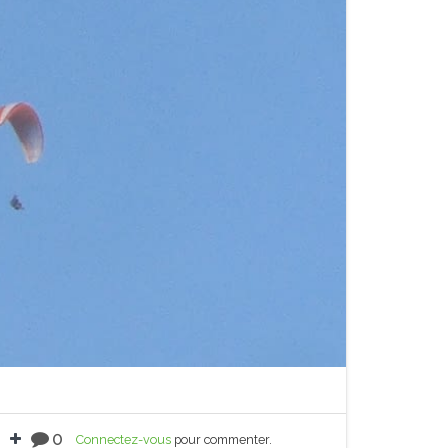
0
Connectez-vous
pour commenter.