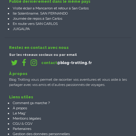
Publié dernièrement dans le même pays
Visite éclair a Mancarron et retour à San Carlos
Ile Solentiname, SAN FERNANDO
Journée de repos à San Carlos
En route vers SAN CARLOS
JUIGALPA
Restez en contact avec nous
Sur les réseaux sociaux ou par email
contact
@blog-trotting.fr
À propos
Blog Trotting vous permet de raconter vos aventures et vous aide à les
partager avec vos amis et d'autres passionnés de voyages.
Liens utiles
Comment ça marche ?
À propos
Le Mag'
Mentions légales
CGU
&
CGV
Partenaires
Gestion des données personnelles