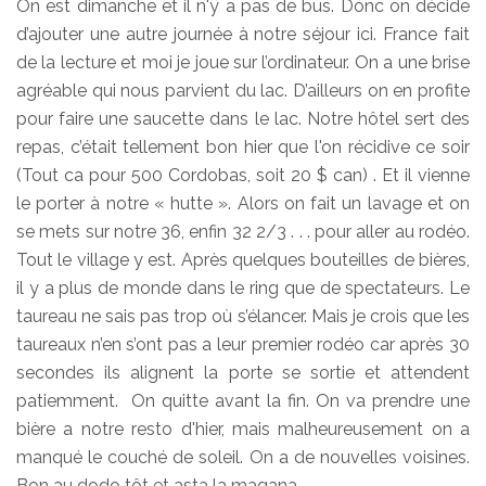
On est dimanche et il n'y a pas de bus. Donc on décide
d’ajouter une autre journée à notre séjour ici. France fait
de la lecture et moi je joue sur l’ordinateur. On a une brise
agréable qui nous parvient du lac. D’ailleurs on en profite
pour faire une saucette dans le lac. Notre hôtel sert des
repas, c’était tellement bon hier que l'on récidive ce soir
(Tout ca pour 500 Cordobas, soit 20 $ can) . Et il vienne
le porter à notre « hutte ». Alors on fait un lavage et on
se mets sur notre 36, enfin 32 2/3 . . . pour aller au rodéo.
Tout le village y est. Après quelques bouteilles de bières,
il y a plus de monde dans le ring que de spectateurs. Le
taureau ne sais pas trop où s’élancer. Mais je crois que les
taureaux n’en s’ont pas a leur premier rodéo car après 30
secondes ils alignent la porte se sortie et attendent
patiemment. On quitte avant la fin. On va prendre une
bière a notre resto d'hier, mais malheureusement on a
manqué le couché de soleil. On a de nouvelles voisines.
Bon au dodo tôt et asta la magana.