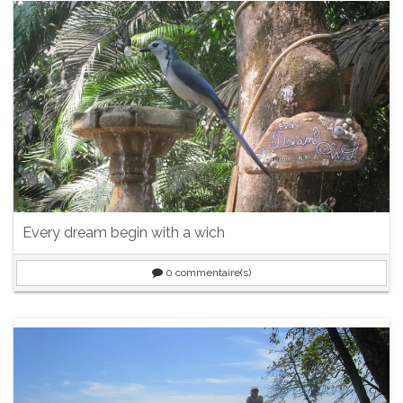
Every dream begin with a wich
0
commentaire(s)