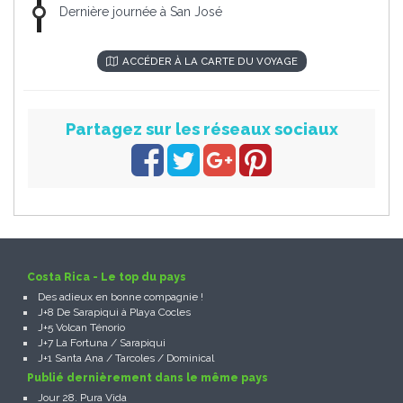
Dernière journée à San José
ACCÉDER À LA CARTE DU VOYAGE
Partagez sur les réseaux sociaux
Costa Rica - Le top du pays
Des adieux en bonne compagnie !
J+8 De Sarapiqui à Playa Cocles
J+5 Volcan Ténorio
J+7 La Fortuna / Sarapiqui
J+1 Santa Ana / Tarcoles / Dominical
Publié dernièrement dans le même pays
Jour 28. Pura Vida