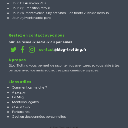
Jour 28 🌋 Volcan Pàis
Jour 27. Transition retour
Jour 26. Monteverde. Sky activités. Les forêts vues de dessus.
Jour 25 Monteverde parc
Restez en contact avec nous
Sur les réseaux sociaux ou par email
contact
@blog-trotting.fr
À propos
Blog Trotting vous permet de raconter vos aventures et vous aide à les
partager avec vos amis et d'autres passionnés de voyages.
Liens utiles
Comment ça marche ?
À propos
Le Mag'
Mentions légales
CGU
&
CGV
Partenaires
Gestion des données personnelles
© Blog-Trotting.fr 2026.