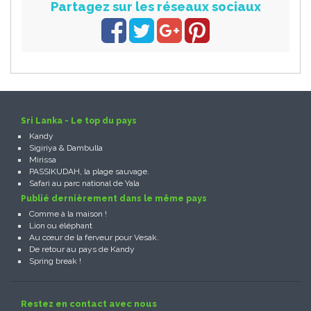
Partagez sur les réseaux sociaux
Sri Lanka - Le top du pays
Kandy
Sigiriya & Dambulla
Mirissa
PASSIKUDAH, la plage sauvage.
Safari au parc national de Yala
Publié dernièrement dans le même pays
Comme à la maison !
Lion ou éléphant
Au cœur de la ferveur pour Vesak.
De retour au pays de Kandy
Spring break !
Restez en contact avec nous