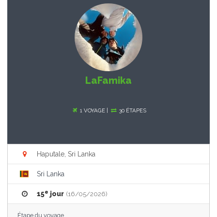
LaFamika
1 VOYAGE |
30 ÉTAPES
Haputale, Sri Lanka
Sri Lanka
e
15
jour
(16/05/2026)
Étape du voyage