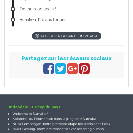
On the road again !
Bunaken, l’île aux tortues
ACCÉDER À LA CARTE DU VOYAGE
Partagez sur les réseaux sociaux
Indonésie - Le top du pays
Welcome to Sumatra !
Ketambe, ou l'immersion dans la jungle de Sumatra
Nusa Lembongan, notre première étape les pieds dans l'eau
Bukit Lawang, première rencontre avec les orang outans