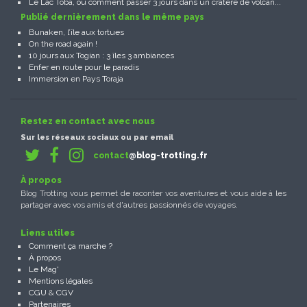
Le Lac Toba, ou comment passer 3 jours dans un cratère de volcan...
Publié dernièrement dans le même pays
Bunaken, l’île aux tortues
On the road again !
10 jours aux Togian : 3 îles 3 ambiances
Enfer en route pour le paradis
Immersion en Pays Toraja
Restez en contact avec nous
Sur les réseaux sociaux ou par email
contact
@blog-trotting.fr
À propos
Blog Trotting vous permet de raconter vos aventures et vous aide à les
partager avec vos amis et d'autres passionnés de voyages.
Liens utiles
Comment ça marche ?
À propos
Le Mag'
Mentions légales
CGU
&
CGV
Partenaires