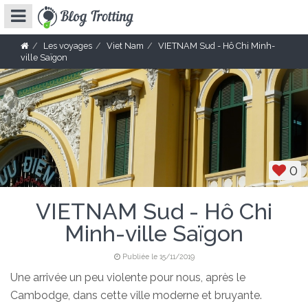
Les voyages
Viet Nam
VIETNAM Sud - Hô Chi Minh-
ville Saïgon
0
VIETNAM Sud - Hô Chi
Minh-ville Saïgon
Publiée le 15/11/2019
Une arrivée un peu violente pour nous, après le
Cambodge, dans cette ville moderne et bruyante.