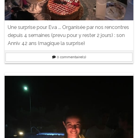
Une surprise pour Eva ... Organisée par nos rencontres
depuis 4 semaines (prevu pour y rester 2 jours) : son
Anniv 42 ans (magique la surprise)
0
commentaire(s)