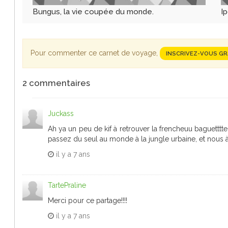
Bungus, la vie coupée du monde.
Ip
Pour commenter ce carnet de voyage,
INSCRIVEZ-VOUS G
2
commentaires
Juckass
Ah ya un peu de kif à retrouver la frencheuu baguetttte e
passez du seul au monde à la jungle urbaine, et nous à
il y a
7 ans
TartePraline
Merci pour ce partage!!!!
il y a
7 ans