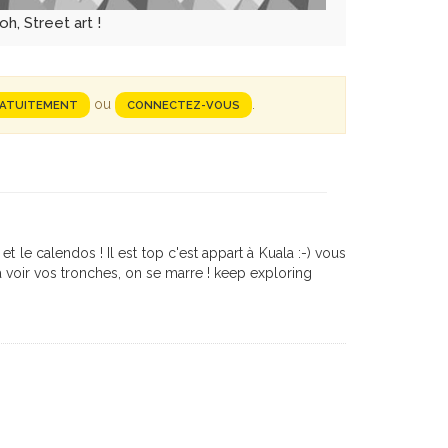
oh, Street art !
ou
.
RATUITEMENT
CONNECTEZ-VOUS
t le calendos ! Il est top c'est appart à Kuala :-) vous
 voir vos tronches, on se marre ! keep exploring