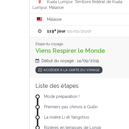
Kuala Lumpur, Territoire fédéral de Kuala
Lumpur, Malaisie
Malaisie
e
119
jour
(10/01/2020)
Étape du voyage
Viens Respirer le Monde
Début du voyage : 14/09/2019
ACCÉDER À LA CARTE DU VOYAGE
Liste des étapes
Mode préparation !
Premiers pas chinois à Guilin
La rivière Li et Yangshuo
Rizières en terrasses de Longji