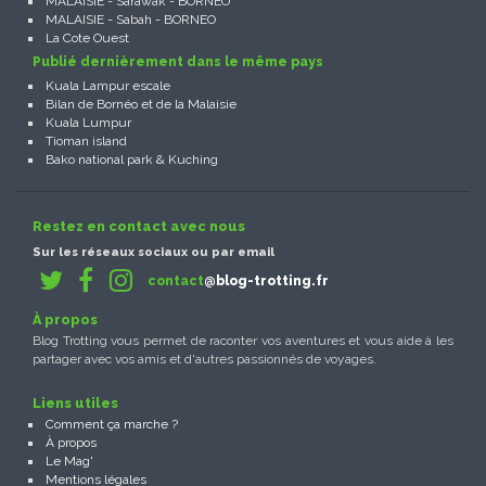
MALAISIE - Sarawak - BORNEO
MALAISIE - Sabah - BORNEO
La Cote Ouest
Publié dernièrement dans le même pays
Kuala Lampur escale
Bilan de Bornéo et de la Malaisie
Kuala Lumpur
Tioman island
Bako national park & Kuching
Restez en contact avec nous
Sur les réseaux sociaux ou par email
contact
@blog-trotting.fr
À propos
Blog Trotting vous permet de raconter vos aventures et vous aide à les
partager avec vos amis et d'autres passionnés de voyages.
Liens utiles
Comment ça marche ?
À propos
Le Mag'
Mentions légales