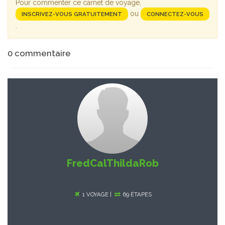
Pour commenter ce carnet de voyage,
ou
INSCRIVEZ-VOUS GRATUITEMENT
CONNECTEZ-VOUS
.
0
commentaire
FredCalThildaRob
1 VOYAGE |
69 ÉTAPES