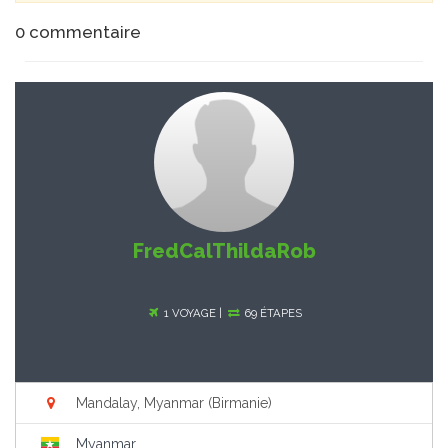
0
commentaire
FredCalThildaRob
1 VOYAGE |
69 ÉTAPES
Mandalay, Myanmar (Birmanie)
Myanmar