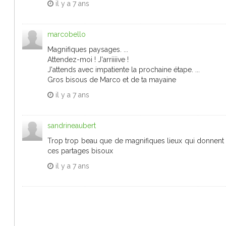
il y a
7 ans
marcobello
Magnifiques paysages. ...
Attendez-moi ! J'arriiiive !
J'attends avec impatiente la prochaine étape. ...
Gros bisous de Marco et de ta mayaine
il y a
7 ans
sandrineaubert
Trop trop beau que de magnifiques lieux qui donnent 
ces partages bisoux
il y a
7 ans