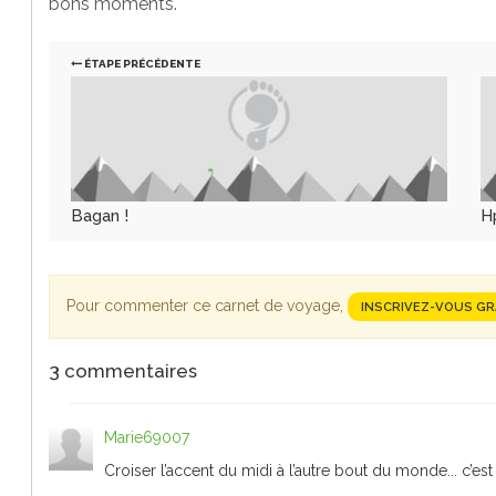
bons moments.
ÉTAPE PRÉCÉDENTE
Bagan !
H
Pour commenter ce carnet de voyage,
INSCRIVEZ-VOUS G
3
commentaires
Marie69007
Croiser l’accent du midi à l’autre bout du monde... c’est