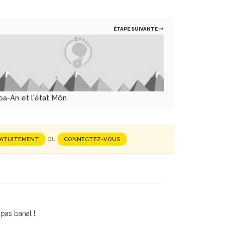
ÉTAPE SUIVANTE
pa-An et l'état Môn
ou
.
RATUITEMENT
CONNECTEZ-VOUS
 pas banal !