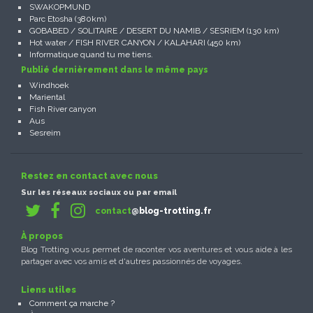
SWAKOPMUND
Parc Etosha (380km)
GOBABED / SOLITAIRE / DESERT DU NAMIB / SESRIEM (130 km)
Hot water / FISH RIVER CANYON / KALAHARI (450 km)
Informatique quand tu me tiens.
Publié dernièrement dans le même pays
Windhoek
Mariental
Fish River canyon
Aus
Sesreim
Restez en contact avec nous
Sur les réseaux sociaux ou par email
contact
@blog-trotting.fr
À propos
Blog Trotting vous permet de raconter vos aventures et vous aide à les
partager avec vos amis et d'autres passionnés de voyages.
Liens utiles
Comment ça marche ?