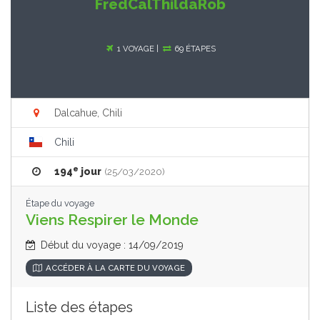
FredCalThildaRob
1 VOYAGE |
69 ÉTAPES
Dalcahue, Chili
Chili
e
194
jour
(25/03/2020)
Étape du voyage
Viens Respirer le Monde
Début du voyage : 14/09/2019
ACCÉDER À LA CARTE DU VOYAGE
Liste des étapes