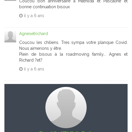
Coucou bon anniversaire à Mathilda et Pascaline et
bonne continuation bisoux
il y a
6 ans
Agnesetrichard
Coucou les chiliens. Tres sympa votre planque Covid.
Nous aimerions y être.
Plein de bisous à la roadmoving family... Agnes et
Richard ?et?
il y a
6 ans