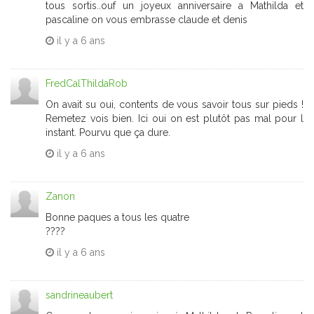
tous sortis..ouf un joyeux anniversaire a Mathilda et
pascaline on vous embrasse claude et denis
il y a
6 ans
FredCalThildaRob
On avait su oui, contents de vous savoir tous sur pieds !
Remetez vois bien. Ici oui on est plutôt pas mal pour l
instant. Pourvu que ça dure.
il y a
6 ans
Zanon
Bonne paques a tous les quatre
????
il y a
6 ans
sandrineaubert