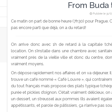
From Buda 
Publiée le 31/0
Ce matin on part de bonne heure (7h30) pour Prague. O
pas encore parti que déjà, on a du retard!
On arrive donc avec 1h de retard à la capitale tch
location. On s’installe dans une chambre avec sanitaire
vraiment près de la vieille ville et donc du centre,
vraiment moyens.
On dépose rapidement nos affaires et on va déjeuner. Il
trouve un café nommé « Café Louvre », qui contrairem
du tout français mais propose des plats typique tchèqu
purée et pickles d’oignon. C’était vraiment délicieux, on
un dessert, un streussel aux pommes (ils avaient égaleme
appétissants, et parole de pâtissiers, ça n’arrive pas sou