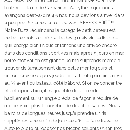
AlloYesAï, sommes désormais à moins de 30Nm de
l’entrée de la ría de Camariñas. Au rythme que nous
avançons c’est-à-dire 4,5 nds, nous devrions arriver dans
à peu près 6 heures à tout casser ! YEESSS AÏÏÏÏÏÏÏ !!!
Notre Buzz l’éclair dans la catégorie petit bateau est
certes le moins confortable des 3 mais vindedious ce
qu’il charge bien ! Nous entamons une arrivée encore
dans des conditions sportives mais après 9 jours en mer,
notre motivation est grande. Je me surprends même à
trouver de l’amusement dans cette mer toujours et
encore croisée depuis jeudi soir. La houle primaire arrive
au ¾ avant du bateau, côté bâbord. Si on se concentre
et anticipons bien, il est jouable de la prendre
habillement sur un angle précis, de façon à réduire de
moitié, voire plus, le nombre de douches salées… Nous
barrons de longues heures jusqu’à prendre un ris
supplémentaire en fin de journée afin de faire travailler
Auto le pilote et reposer nos biceps saillants (Ahah très