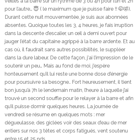
veilles à la barre sur un rythme de 3 ou 4h pour l’un et 2h
pour l’autre… 😇 ( le maximum que je puisse faire !! 🤭🤣).
Durant cette nuit mouvementée, je suis aux abonnées
absentes. Quoique toutes les 3, 4 heures, je fais irruption
dans la descente d’escalier, un œil à demi ouvert pour
jauger l’état du capitaine agrippé à la barre ardente. Et au
cas où, il faudrait sans autres possibilités, le suppléer
dans la dure labeur. De cette façon, j'ai l’impression de le
soutenir un peu… Mais au fond de moi, j'espère
honteusement qu’il lui reste une bonne dose d’énergie
pour poursuivre sa besogne.. Fort heureusement, il tient
bon jusqu’à 7h le lendemain matin, l’heure à laquelle j’ai
trouvé un second souffle pour le relayer à la barre et afin
qu’il puisse dormir quelques heures. La journée de
vendredi se résume en quelques mots : mer
dégueulasse, des giclées voir des seaux d’eau de mer
entiers sur nos 3 têtes et corps fatigués, vent soutenu
entre 15 et 25 nds.