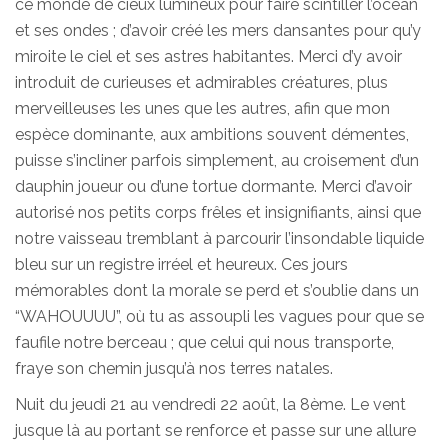
ce monde de cieux lumineux pour faire scintiller l’océan
et ses ondes ; d’avoir créé les mers dansantes pour qu’y
miroite le ciel et ses astres habitantes. Merci d’y avoir
introduit de curieuses et admirables créatures, plus
merveilleuses les unes que les autres, afin que mon
espèce dominante, aux ambitions souvent démentes,
puisse s’incliner parfois simplement, au croisement d’un
dauphin joueur ou d’une tortue dormante. Merci d’avoir
autorisé nos petits corps frêles et insignifiants, ainsi que
notre vaisseau tremblant à parcourir l’insondable liquide
bleu sur un registre irréel et heureux. Ces jours
mémorables dont la morale se perd et s’oublie dans un
“WAHOUUUU”, où tu as assoupli les vagues pour que se
faufile notre berceau ; que celui qui nous transporte,
fraye son chemin jusqu’à nos terres natales.
Nuit du jeudi 21 au vendredi 22 août, la 8ème. Le vent
jusque là au portant se renforce et passe sur une allure