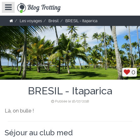
Les voyages
Brésil
BRESIL - Itaparica
0
BRESIL - Itaparica
Publiée le 16/07/2018
Là, on bulle !
Séjour au club med