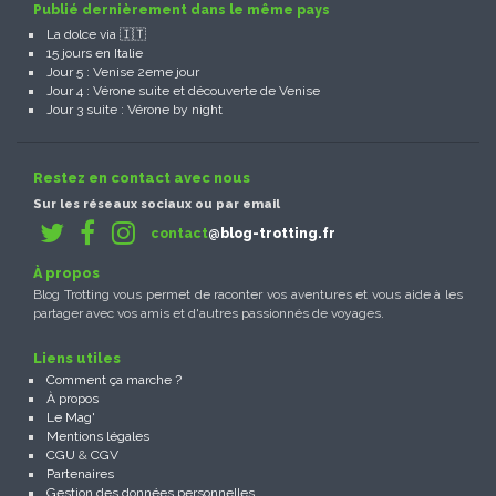
Publié dernièrement dans le même pays
La dolce via 🇮🇹
15 jours en Italie
Jour 5 : Venise 2eme jour
Jour 4 : Vérone suite et découverte de Venise
Jour 3 suite : Vérone by night
Restez en contact avec nous
Sur les réseaux sociaux ou par email
contact
@blog-trotting.fr
À propos
Blog Trotting vous permet de raconter vos aventures et vous aide à les
partager avec vos amis et d'autres passionnés de voyages.
Liens utiles
Comment ça marche ?
À propos
Le Mag'
Mentions légales
CGU
&
CGV
Partenaires
Gestion des données personnelles