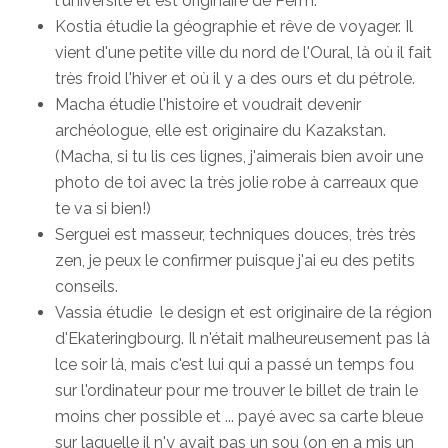
l'université et est originaire de Perm.
Kostia étudie la géographie et rêve de voyager. Il
vient d'une petite ville du nord de l'Oural, là où il fait
très froid l'hiver et où il y a des ours et du pétrole.
Macha étudie l'histoire et voudrait devenir
archéologue, elle est originaire du Kazakstan.
(Macha, si tu lis ces lignes, j'aimerais bien avoir une
photo de toi avec la très jolie robe à carreaux que
te va si bien!)
Serguei est masseur, techniques douces, très très
zen, je peux le confirmer puisque j'ai eu des petits
conseils.
Vassia étudie le design et est originaire de la région
d'Ekateringbourg. Il n'était malheureusement pas là
lce soir là, mais c'est lui qui a passé un temps fou
sur l'ordinateur pour me trouver le billet de train le
moins cher possible et ... payé avec sa carte bleue
sur laquelle il n'y avait pas un sou (on en a mis un