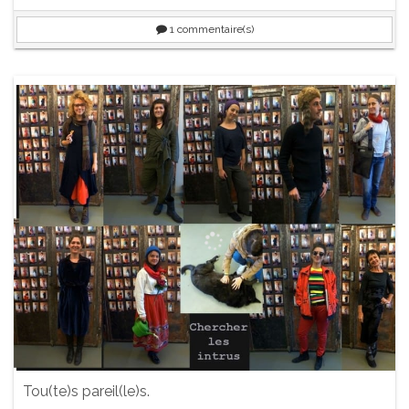
1
commentaire(s)
Tou(te)s pareil(le)s.