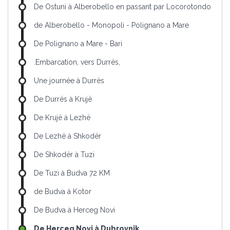
De Ostuni à Alberobello en passant par Locorotondo
de Alberobello - Monopoli - Polignano a Mare
De Polignano a Mare - Bari
.Embarcation, vers Durrës,
Une journée à Durrës
De Durrës à Krujë
De Krujë à Lezhë
De Lezhë à Shkodër
De Shkodër à Tuzi
De Tuzi à Budva 72 KM
de Budva à Kotor
De Budva à Herceg Novi
De Herceg Novi à Dubrovnik