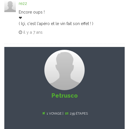
re22
Encore oups !
❤
( Içi, c'est l'apéro et le vin fait son effet ! )
il y a
7 ans
Petrusco
1 VOYAGE |
239 ÉTAPES