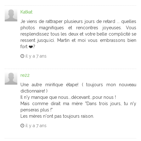
Katkat
Je viens de rattraper plusieurs jours de retard ... quelles
photos magnifiques et rencontres joyeuses. Vous
resplendissez tous les deux et votre belle complicité se
ressent jusqu.ici. Martin et moi vous embrassons bien
fort ❤️?
il y a
7 ans
re22
Une autre mirifique étape! ( toujours mon nouveau
dictionnaire! )
Il n'y manque que nous...décevant...pour nous !
Mais comme dirait ma mère "Dans trois jours, tu n'y
penseras plus !"
Les mères n'ont pas toujours raison.
il y a
7 ans