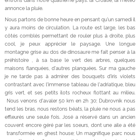
entrons dans notre quatrième pays: la Croatie, la météo
annonce la pluie.
Nous partons de bonne heure en pensant qu'un samedi il
y aura moins de circulation. La route est large, les bas
côtés comblés permettant de rouler plus à droite, plus
cool, je peux apprécier le paysage. Une longue
montagne grise au dos de dinosaure me fait penser à la
préhistoire , à sa base le vert des arbres, quelques
maisons flanquées, d'autres planquées. Sur ma gauche
je ne tarde pas à admirer des bouquets d'iris violets
contrastant avec l'immense tableau de l'adriatique, bleu
gris vert, et ses petits îlots rocheux flottant au milieu.
Nous venons d'avaler 50 km en 2h 30; Dubrovnik nous
tend les bras, nous restons béats, la pluie ne nous a pas
effleurés une seule fois. José a réservé dans un ancien
couvent encore géré par les soeurs, dont une aile a été
transformée en ghest house; Un magnifique parc nous