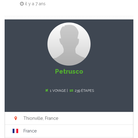
il y a
7 ans
Petrusco
1 VOYAGE |
239 ÉTAPES
Thionville, France
France