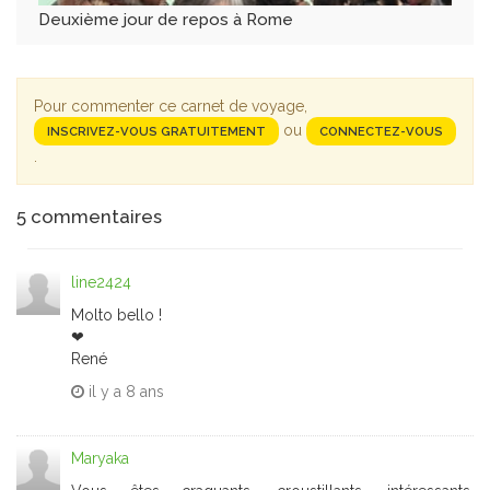
Deuxième jour de repos à Rome
Pour commenter ce carnet de voyage,
ou
INSCRIVEZ-VOUS GRATUITEMENT
CONNECTEZ-VOUS
.
5
commentaires
line2424
Molto bello !
❤
René
il y a
8 ans
Maryaka