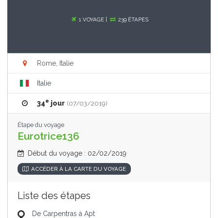
1 VOYAGE |
239 ÉTAPES
Rome, Italie
Italie
e
34
jour
(07/03/2019)
Étape du voyage
Eurotrice136
Début du voyage : 02/02/2019
ACCÉDER À LA CARTE DU VOYAGE
Liste des étapes
De Carpentras à Apt