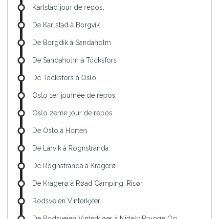
Karlstad jour de repos.
De Karlstad à Borgvik
De Borgdik à Sandaholm
De Sandaholm à Töcksfors
De Töcksfors à Oslo
Oslo 1er journée de repos
Oslo 2eme jour de repos
De Oslo à Horten
De Larvik à Rognstranda
De Rognstranda à Kragerø
De Kragerø à Røad Camping .Risør
Rodsveien Vinterkjœr
De Rodsveien Vinterkjøer à Nidelv Brygge Og