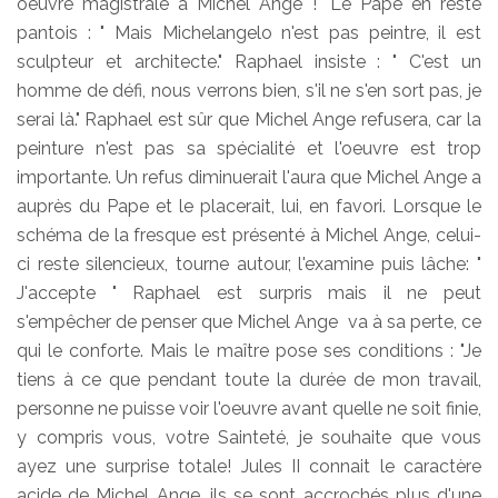
oeuvre magistrale à Michel Ange !" Le Pape en reste
pantois : " Mais Michelangelo n'est pas peintre, il est
sculpteur et architecte." Raphael insiste : " C'est un
homme de défi, nous verrons bien, s'il ne s'en sort pas, je
serai là." Raphael est sûr que Michel Ange refusera, car la
peinture n'est pas sa spécialité et l'oeuvre est trop
importante. Un refus diminuerait l'aura que Michel Ange a
auprès du Pape et le placerait, lui, en favori. Lorsque le
schéma de la fresque est présenté à Michel Ange, celui-
ci reste silencieux, tourne autour, l'examine puis lâche: "
J'accepte " Raphael est surpris mais il ne peut
s'empêcher de penser que Michel Ange va à sa perte, ce
qui le conforte. Mais le maître pose ses conditions : "Je
tiens à ce que pendant toute la durée de mon travail,
personne ne puisse voir l'oeuvre avant quelle ne soit finie,
y compris vous, votre Sainteté, je souhaite que vous
ayez une surprise totale! Jules II connait le caractère
acide de Michel Ange, ils se sont accrochés plus d'une