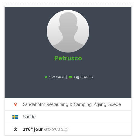
Petrusco
1 VOYAGE |
239 ÉTAPES
Sandaholm Restaurang & Camping, Årjäng, Suède
Suède
e
176
jour
(27/07/2019)