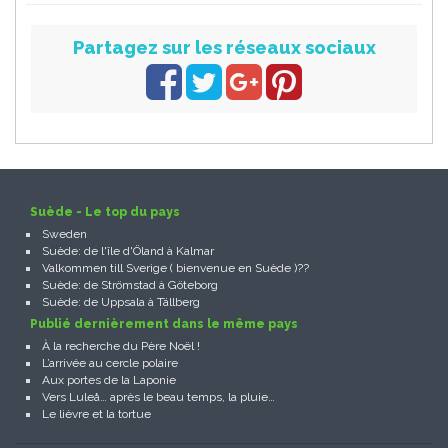
Partagez sur les réseaux sociaux
Suède - Le top du pays
Sweden
Suède: de l'île d'Öland à Kalmar
Valkommen till Sverige ( bienvenue en Suède )??
Suède: de Strömstad à Göteborg
Suède: de Uppsala à Tällberg
Publié dernièrement dans le même pays
À la recherche du Père Noël !
L’arrivée au cercle polaire
Aux portes de la Laponie
Vers Luleå… après le beau temps, la pluie…
Le lièvre et la tortue