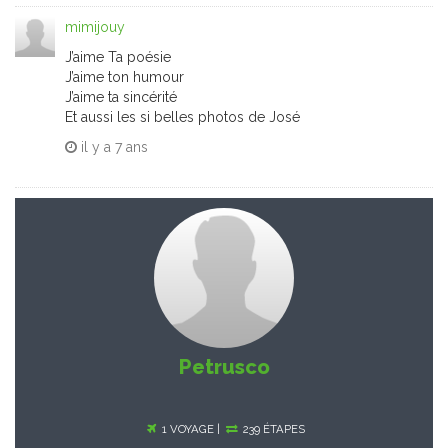
mimijouy
J’aime Ta poésie
J’aime ton humour
J’aime ta sincérité
Et aussi les si belles photos de José
il y a
7 ans
Petrusco
1 VOYAGE |
239 ÉTAPES