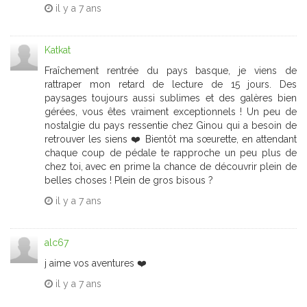
il y a
7 ans
Katkat
Fraîchement rentrée du pays basque, je viens de
rattraper mon retard de lecture de 15 jours. Des
paysages toujours aussi sublimes et des galères bien
gérées, vous êtes vraiment exceptionnels ! Un peu de
nostalgie du pays ressentie chez Ginou qui a besoin de
retrouver les siens ❤️ Bientôt ma sœurette, en attendant
chaque coup de pédale te rapproche un peu plus de
chez toi, avec en prime la chance de découvrir plein de
belles choses ! Plein de gros bisous ?
il y a
7 ans
alc67
j aime vos aventures ❤️
il y a
7 ans