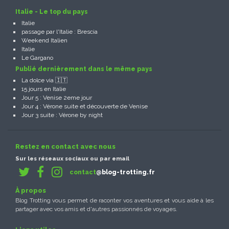
Italie - Le top du pays
Italie
passage par l'Italie : Brescia
Weekend Italien
Italie
Le Gargano
Publié dernièrement dans le même pays
La dolce via 🇮🇹
15 jours en Italie
Jour 5 : Venise 2eme jour
Jour 4 : Vérone suite et découverte de Venise
Jour 3 suite : Vérone by night
Restez en contact avec nous
Sur les réseaux sociaux ou par email
contact
@blog-trotting.fr
À propos
Blog Trotting vous permet de raconter vos aventures et vous aide à les
partager avec vos amis et d'autres passionnés de voyages.