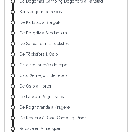
De Degernäs Camping Degerfors à Karlstad
Karlstad jour de repos.
De Karlstad à Borgvik
De Borgdik à Sandaholm
De Sandaholm à Töcksfors
De Töcksfors à Oslo
Oslo 1er journée de repos
Oslo 2eme jour de repos
De Oslo à Horten
De Larvik à Rognstranda
De Rognstranda à Kragerø
De Kragerø à Røad Camping .Risør
Rodsveien Vinterkjœr