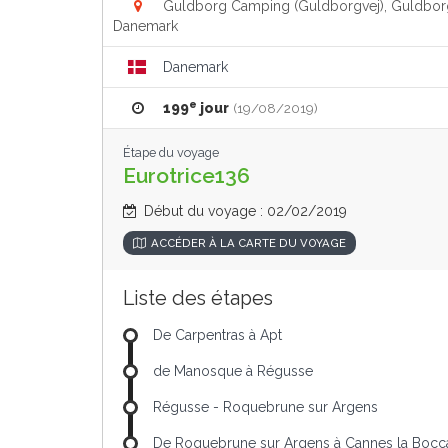
Guldborg Camping (Guldborgvej), Guldbor
Danemark
Danemark
e
199
jour
(19/08/2019)
Étape du voyage
Eurotrice136
Début du voyage : 02/02/2019
ACCÉDER À LA CARTE DU VOYAGE
Liste des étapes
De Carpentras à Apt
de Manosque à Régusse
Régusse - Roquebrune sur Argens
De Roquebrune sur Argens à Cannes la Bocc