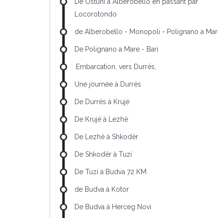
De Ostuni à Alberobello en passant par
Locorotondo
de Alberobello - Monopoli - Polignano a Ma
De Polignano a Mare - Bari
.Embarcation, vers Durrës,
Une journée à Durrës
De Durrës à Krujë
De Krujë à Lezhë
De Lezhë à Shkodër
De Shkodër à Tuzi
De Tuzi à Budva 72 KM
de Budva à Kotor
De Budva à Herceg Novi