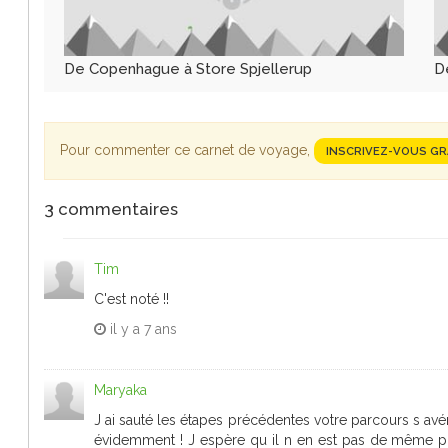
De Copenhague à Store Spjellerup
D
Pour commenter ce carnet de voyage,
INSCRIVEZ-VOUS G
3
commentaires
Tim
C'est noté !!
il y a
7 ans
Maryaka
J ai sauté les étapes précédentes votre parcours s avé
évidemment ! J espère qu il n en est pas de même po