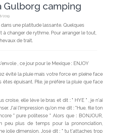
à Gulborg camping
8/2019
dans une platitude lassante. Quelques
 à changer de rythme. Pour arranger le tout,
evaux de trait.
 s'envole , ce jour pour le Mexique : ENJOY
 évité la pluie mais votre force en pleine face
êtes épuisant. Pile, je préfère la pluie que face
croise, elle lève le bras et dit : " HYE " , je n'ai
r. J'ai l'impression qu'on me dit : "Hue, file ton
 encore " pure politesse " Alors que : BONJOUR,
peu plus de temps pour la prononciation,
e jolie dimension. José dit : " tu t'attaches trop