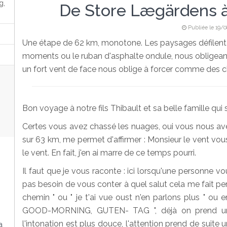
g,
De Store Lægärdens 
Publiée le 19/0
Une étape de 62 km, monotone. Les paysages défilent 
moments ou le ruban d'asphalte ondule, nous obligeant
un fort vent de face nous oblige à forcer comme des ch
Bon voyage à notre fils Thibault et sa belle famille qui
Certes vous avez chassé les nuages, oui vous nous avez
sur 63 km, me permet d'affirmer : Monsieur le vent vous 
le vent. En fait, j'en ai marre de ce temps pourri.
Il faut que je vous raconte : ici lorsqu'une personne vous 
pas besoin de vous conter à quel salut cela me fait pense
chemin " ou " je t'ai vue oust n'en parlons plus " ou
GOOD-MORNING, GUTEN- TAG ", déjà on prend un 
l'intonation est plus douce, l'attention prend de suite un
a