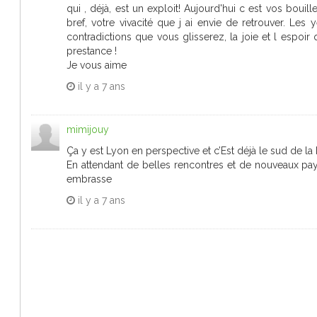
qui , déjà, est un exploit! Aujourd'hui c est vos bouill
bref, votre vivacité que j ai envie de retrouver. Les
contradictions que vous glisserez, la joie et l espoi
prestance !
Je vous aime
il y a
7 ans
mimijouy
Ça y est Lyon en perspective et c’Est déjà le sud de la Lo
En attendant de belles rencontres et de nouveaux pays
embrasse
il y a
7 ans