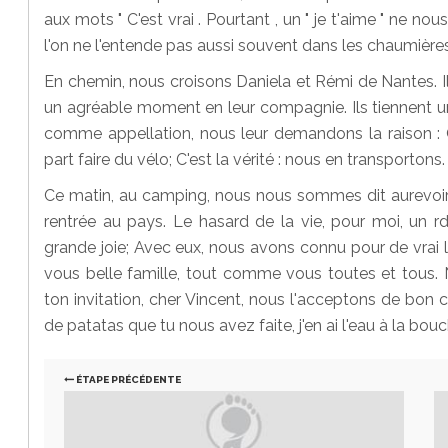
aux mots " C'est vrai . Pourtant , un " je t'aime " ne n
l'on ne l'entende pas aussi souvent dans les chaumières
En chemin, nous croisons Daniela et Rémi de Nantes. I
un agréable moment en leur compagnie. Ils tiennent un
comme appellation, nous leur demandons la raison : 
part faire du vélo; C'est la vérité : nous en transportons
Ce matin, au camping, nous nous sommes dit aurevoir a
rentrée au pays. Le hasard de la vie, pour moi, un rd
grande joie; Avec eux, nous avons connu pour de vrai le
vous belle famille, tout comme vous toutes et tous. 
ton invitation, cher Vincent, nous l'acceptons de bon co
de patatas que tu nous avez faite, j'en ai l'eau à la bou
ÉTAPE PRÉCÉDENTE