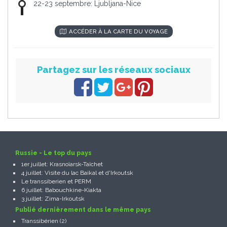
22-23 septembre: Ljubljana-Nice
ACCÉDER À LA CARTE DU VOYAGE
Partagez sur les réseaux sociaux
Russie - Le top du pays
1er juillet: Krasnoïarsk-Taïchet
4 juillet: Visite du lac Baikal et d'Irkoutsk
Le transsiberien et PERM
6 juillet: Babouchkine-Kiakta
3 juillet: Zima-Irkoutsk
Publié dernièrement dans le même pays
Transsibérien (2)