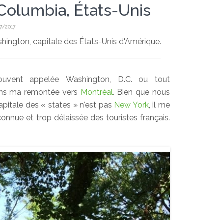
 Columbia, États-Unis
7/2017
hington, capitale des États-Unis d'Amérique.
uvent appelée Washington, D.C. ou tout
dans ma remontée vers
Montréal
. Bien que nous
pitale des « states » n'est pas
New York
, il me
onnue et trop délaissée des touristes français.