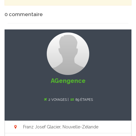
0
commentaire
AGengence
2 VOYAGES |
89 ÉTAPES
Franz Josef Glacier, Nouvelle-Zélande