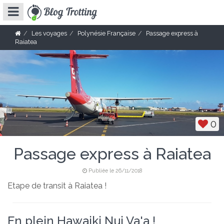
Les voyages
Polynésie Française
Passage express à
Raiatea
0
Passage express à Raiatea
Publiée le 26/11/2018
Etape de transit à Raiatea !
En plein Hawaiki Nui Va'a !